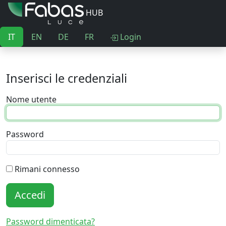
HUB
IT
EN
DE
FR
Login
Inserisci le credenziali
Nome utente
Password
Rimani connesso
Accedi
Password dimenticata?