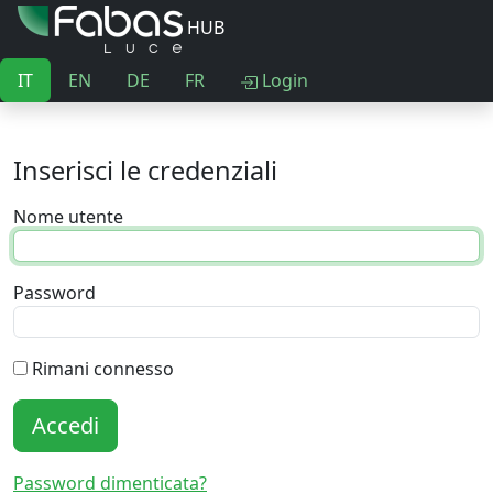
HUB
IT
EN
DE
FR
Login
Inserisci le credenziali
Nome utente
Password
Rimani connesso
Accedi
Password dimenticata?