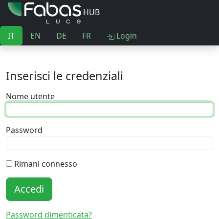
HUB
IT
EN
DE
FR
Login
Inserisci le credenziali
Nome utente
Password
Rimani connesso
Accedi
Password dimenticata?