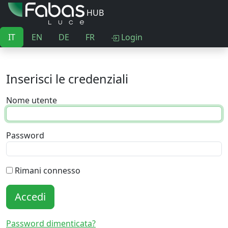
HUB
IT
EN
DE
FR
Login
Inserisci le credenziali
Nome utente
Password
Rimani connesso
Accedi
Password dimenticata?