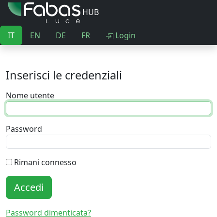
HUB
IT
EN
DE
FR
Login
Inserisci le credenziali
Nome utente
Password
Rimani connesso
Accedi
Password dimenticata?