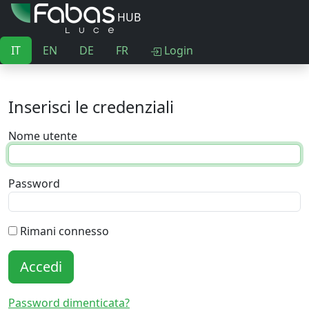
HUB
IT
EN
DE
FR
Login
Inserisci le credenziali
Nome utente
Password
Rimani connesso
Accedi
Password dimenticata?