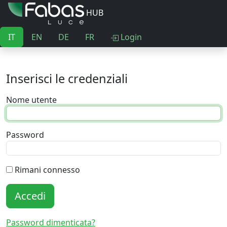
HUB
IT
EN
DE
FR
Login
Inserisci le credenziali
Nome utente
Password
Rimani connesso
Accedi
Password dimenticata?