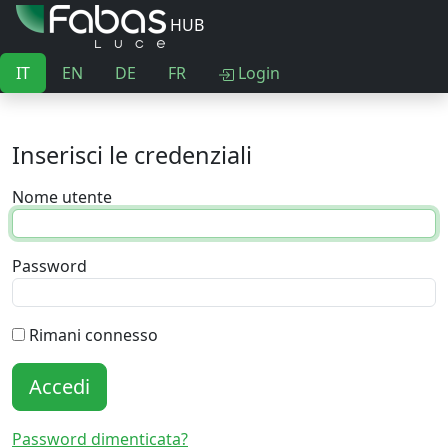
HUB
IT
EN
DE
FR
Login
Inserisci le credenziali
Nome utente
Password
Rimani connesso
Accedi
Password dimenticata?