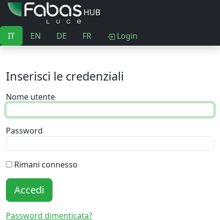
HUB
IT
EN
DE
FR
Login
Inserisci le credenziali
Nome utente
Password
Rimani connesso
Accedi
Password dimenticata?