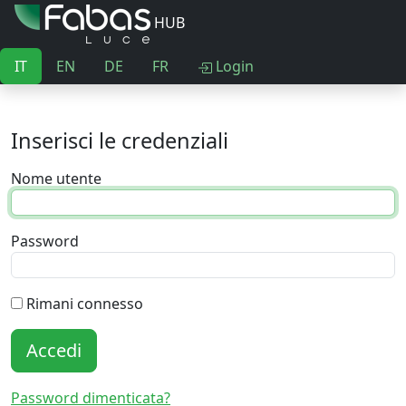
HUB
IT
EN
DE
FR
Login
Inserisci le credenziali
Nome utente
Password
Rimani connesso
Accedi
Password dimenticata?